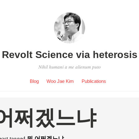
Revolt Science via heterosis
Nihil humani a me alienum puto
Blog
Woo Jae Kim
Publications
 어쩌겠느냐
뭐 어쩌겠느냐
post tagged
.