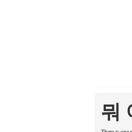
뭐
There is one 