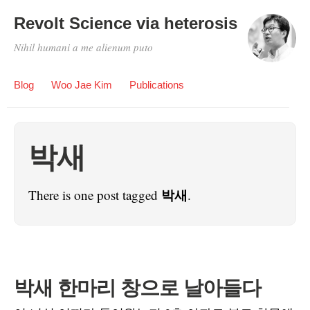
Revolt Science via heterosis
Nihil humani a me alienum puto
Blog
Woo Jae Kim
Publications
박새
박새
There is one post tagged
.
박새 한마리 창으로 날아들다