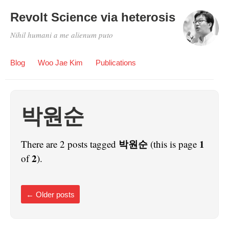
Revolt Science via heterosis
Nihil humani a me alienum puto
Blog
Woo Jae Kim
Publications
박원순
박원순
1
There are 2 posts tagged
(this is page
2
of
).
←
Older posts