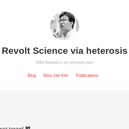
Revolt Science via heterosis
Nihil humani a me alienum puto
Blog
Woo Jae Kim
Publications
벌
post tagged
.