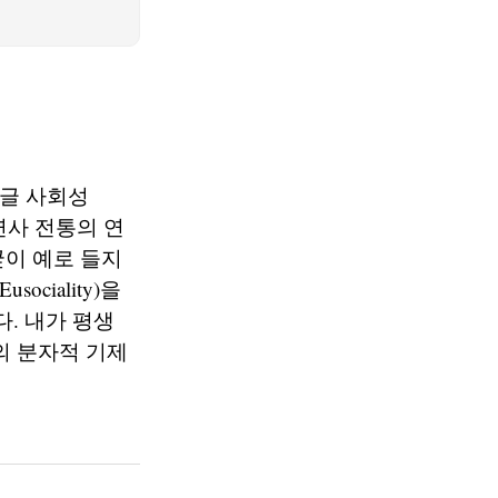
1a7 원글 사회성
 자연사 전통의 연
 굳이 예로 들지
iality)을
. 내가 평생
의 분자적 기제