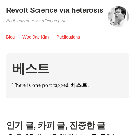
Revolt Science via heterosis
Nihil humani a me alienum puto
Blog
Woo Jae Kim
Publications
베스트
베스트
There is one post tagged
.
인기 글, 카피 글, 진중한 글