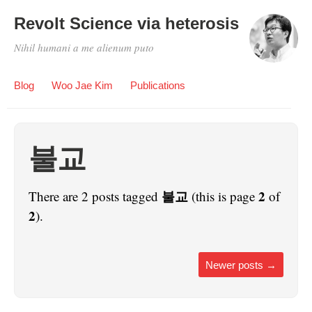
Revolt Science via heterosis
Nihil humani a me alienum puto
Blog
Woo Jae Kim
Publications
불교
불교
2
There are 2 posts tagged
(this is page
of
2
).
Newer posts
→