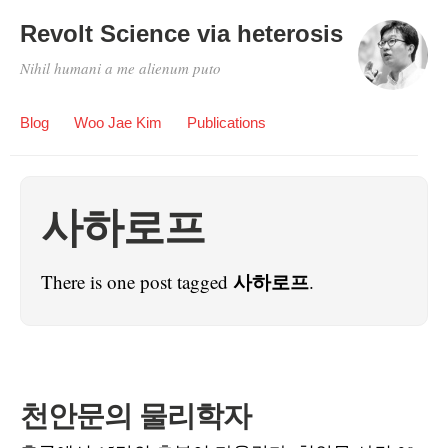
Revolt Science via heterosis
Nihil humani a me alienum puto
Blog
Woo Jae Kim
Publications
사하로프
사하로프
There is one post tagged
.
천안문의 물리학자