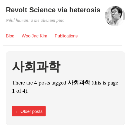
Revolt Science via heterosis
Nihil humani a me alienum puto
Blog
Woo Jae Kim
Publications
사회과학
사회과학
There are 4 posts tagged
(this is page
1
4
of
).
←
Older posts