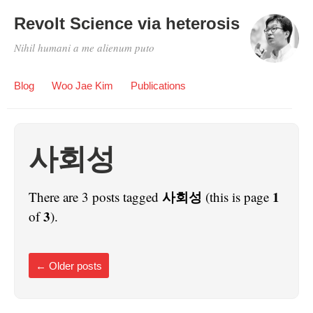
Revolt Science via heterosis
Nihil humani a me alienum puto
Blog
Woo Jae Kim
Publications
사회성
사회성
1
There are 3 posts tagged
(this is page
3
of
).
←
Older posts