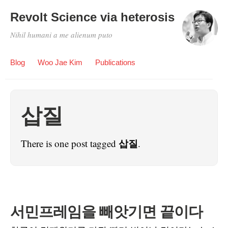
Revolt Science via heterosis
Nihil humani a me alienum puto
Blog
Woo Jae Kim
Publications
삽질
삽질
There is one post tagged
.
서민프레임을 빼앗기면 끝이다