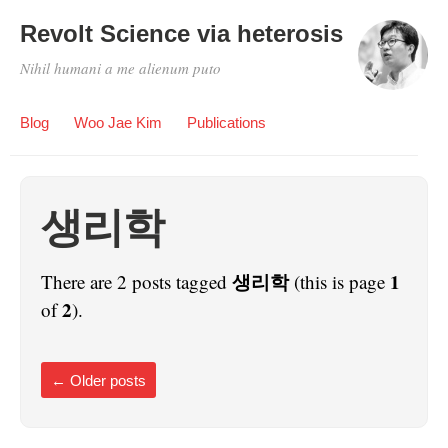
Revolt Science via heterosis
Nihil humani a me alienum puto
Blog
Woo Jae Kim
Publications
생리학
생리학
1
There are 2 posts tagged
(this is page
2
of
).
←
Older posts