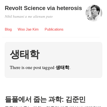
Revolt Science via heterosis
Nihil humani a me alienum puto
Blog
Woo Jae Kim
Publications
생태학
생태학
There is one post tagged
.
들풀에서 줍는 과학: 김준민