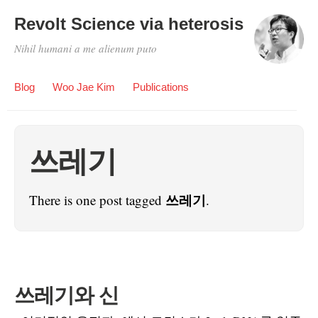
Revolt Science via heterosis
Nihil humani a me alienum puto
Blog
Woo Jae Kim
Publications
쓰레기
쓰레기
There is one post tagged
.
쓰레기와 신