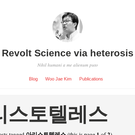
Revolt Science via heterosis
Nihil humani a me alienum puto
Blog
Woo Jae Kim
Publications
리스토텔레스
아리스토텔레스
1
2
osts tagged
(this is page
of
).