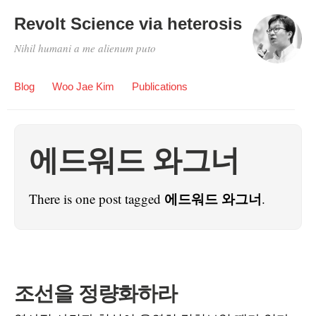
Revolt Science via heterosis
Nihil humani a me alienum puto
Blog
Woo Jae Kim
Publications
에드워드 와그너
에드워드 와그너
There is one post tagged
.
조선을 정량화하라