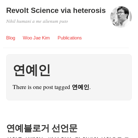
Revolt Science via heterosis
Nihil humani a me alienum puto
Blog
Woo Jae Kim
Publications
연예인
연예인
There is one post tagged
.
연예블로거 선언문