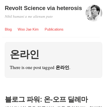
Revolt Science via heterosis
Nihil humani a me alienum puto
Blog
Woo Jae Kim
Publications
온라인
온라인
There is one post tagged
.
블로그 파워: 온-오프 딜레마