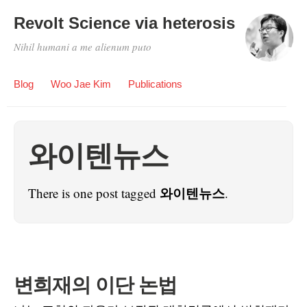
Revolt Science via heterosis
Nihil humani a me alienum puto
Blog
Woo Jae Kim
Publications
와이텐뉴스
와이텐뉴스
There is one post tagged
.
변희재의 이단 논법