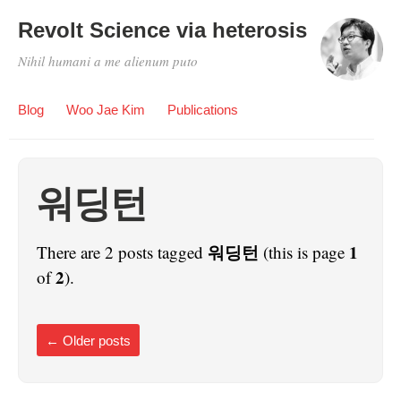
Revolt Science via heterosis
Nihil humani a me alienum puto
Blog
Woo Jae Kim
Publications
워딩턴
워딩턴
1
There are 2 posts tagged
(this is page
2
of
).
←
Older posts