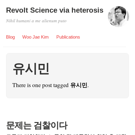
Revolt Science via heterosis
Nihil humani a me alienum puto
Blog
Woo Jae Kim
Publications
유시민
유시민
There is one post tagged
.
문제는 검찰이다