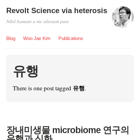
Revolt Science via heterosis
Nihil humani a me alienum puto
Blog
Woo Jae Kim
Publications
유행
유행
There is one post tagged
.
장내미생물 microbiome 연구의
유행과 신화