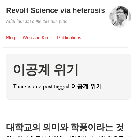
Revolt Science via heterosis
Nihil humani a me alienum puto
Blog
Woo Jae Kim
Publications
이공계 위기
이공계 위기
There is one post tagged
.
대학교의 의미와 학풍이라는 것