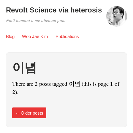
Revolt Science via heterosis
Nihil humani a me alienum puto
Blog
Woo Jae Kim
Publications
이념
이념
1
There are 2 posts tagged
(this is page
of
2
).
←
Older posts