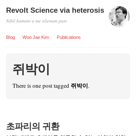
Revolt Science via heterosis
Nihil humani a me alienum puto
Blog
Woo Jae Kim
Publications
쥐박이
쥐박이
There is one post tagged
.
초파리의 귀환