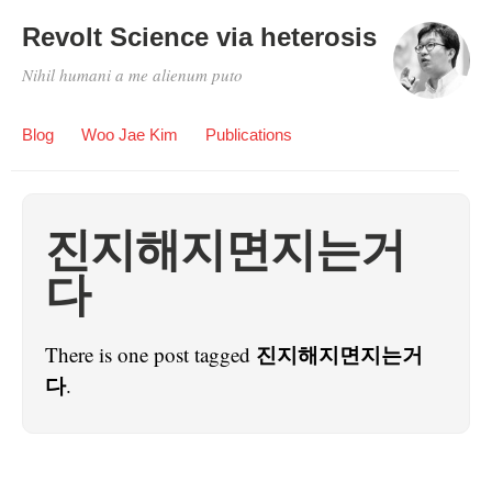
Revolt Science via heterosis
Nihil humani a me alienum puto
Blog
Woo Jae Kim
Publications
진지해지면지는거
다
진지해지면지는거
There is one post tagged
다
.