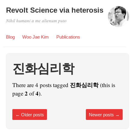
Revolt Science via heterosis
Nihil humani a me alienum puto
Blog
Woo Jae Kim
Publications
진화심리학
진화심리학
There are 4 posts tagged
(this is
2
4
page
of
).
←
Older posts
Newer posts
→