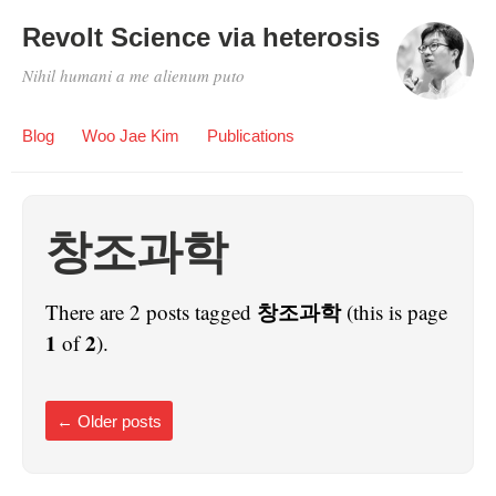
Revolt Science via heterosis
Nihil humani a me alienum puto
Blog
Woo Jae Kim
Publications
창조과학
창조과학
There are 2 posts tagged
(this is page
1
2
of
).
←
Older posts