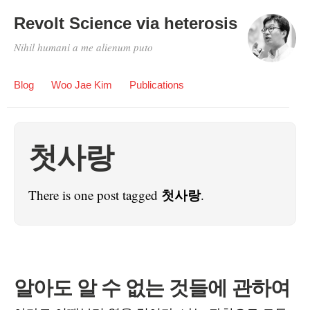
Revolt Science via heterosis
Nihil humani a me alienum puto
Blog
Woo Jae Kim
Publications
첫사랑
첫사랑
There is one post tagged
.
알아도 알 수 없는 것들에 관하여