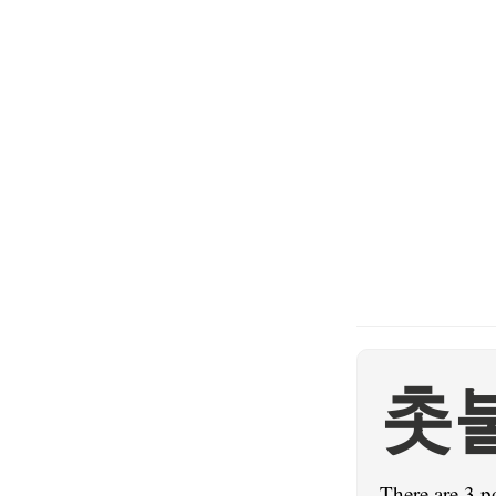
촛
There are 3 p