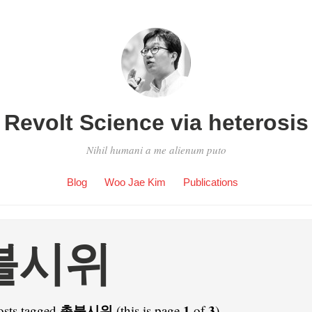
Revolt Science via heterosis
Nihil humani a me alienum puto
Blog
Woo Jae Kim
Publications
불시위
촛불시위
1
3
osts tagged
(this is page
of
).