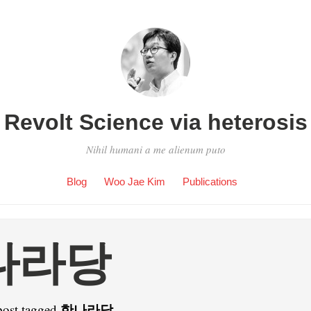
Revolt Science via heterosis
Nihil humani a me alienum puto
Blog
Woo Jae Kim
Publications
나라당
한나라당
post tagged
.