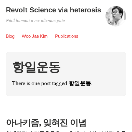
Revolt Science via heterosis
Nihil humani a me alienum puto
Blog
Woo Jae Kim
Publications
항일운동
항일운동
There is one post tagged
.
아나키즘, 잊혀진 이념