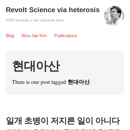
Revolt Science via heterosis
Nihil humani a me alienum puto
Blog
Woo Jae Kim
Publications
현대아산
현대아산
There is one post tagged
.
일개 초병이 저지른 일이 아니다