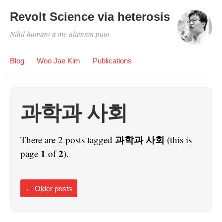
Revolt Science via heterosis
Nihil humani a me alienum puto
Blog
Woo Jae Kim
Publications
과학과 사회
과학과 사회
There are 2 posts tagged
(this is
1
2
page
of
).
←
Older posts