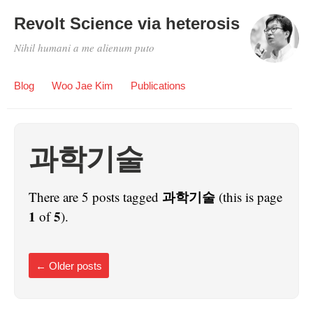
Revolt Science via heterosis
Nihil humani a me alienum puto
Blog
Woo Jae Kim
Publications
과학기술
과학기술
There are 5 posts tagged
(this is page
1
5
of
).
←
Older posts