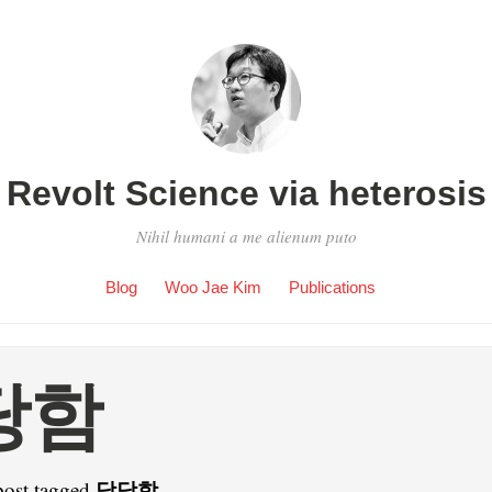
Revolt Science via heterosis
Nihil humani a me alienum puto
Blog
Woo Jae Kim
Publications
당함
당당함
post tagged
.