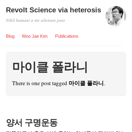
Revolt Science via heterosis
Nihil humani a me alienum puto
Blog
Woo Jae Kim
Publications
마이클 폴라니
마이클 폴라니
There is one post tagged
.
양서 구명운동