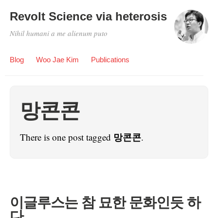
Revolt Science via heterosis
Nihil humani a me alienum puto
Blog
Woo Jae Kim
Publications
망콘콘
망콘콘
There is one post tagged
.
이글루스는 참 묘한 문화인듯 하
다