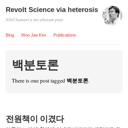
Revolt Science via heterosis
Nihil humani a me alienum puto
Blog
Woo Jae Kim
Publications
백분토론
백분토론
There is one post tagged
.
전원책이 이겼다