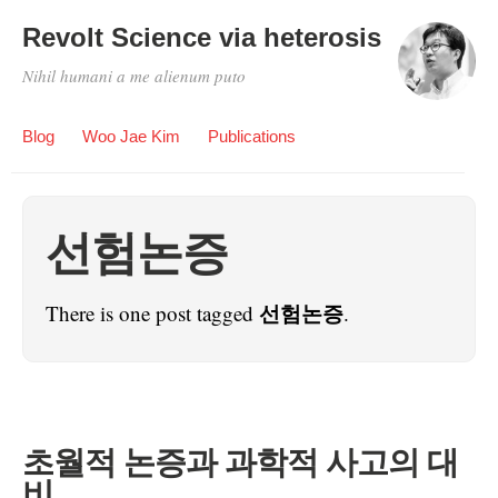
Revolt Science via heterosis
Nihil humani a me alienum puto
Blog
Woo Jae Kim
Publications
선험논증
선험논증
There is one post tagged
.
초월적 논증과 과학적 사고의 대
비