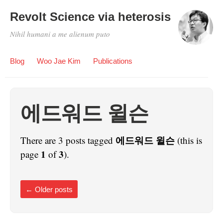
Revolt Science via heterosis
Nihil humani a me alienum puto
Blog
Woo Jae Kim
Publications
에드워드 윌슨
에드워드 윌슨
There are 3 posts tagged
(this is
1
3
page
of
).
←
Older posts