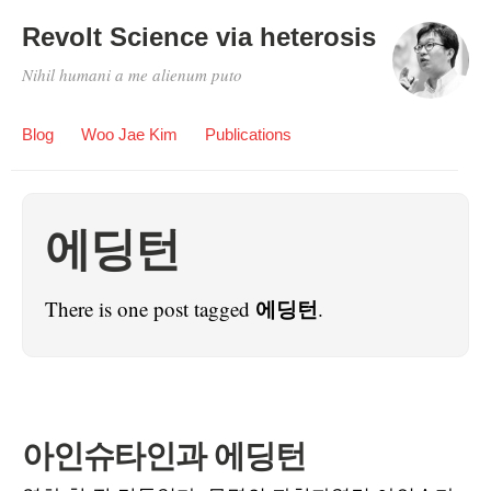
Revolt Science via heterosis
Nihil humani a me alienum puto
Blog
Woo Jae Kim
Publications
에딩턴
에딩턴
There is one post tagged
.
아인슈타인과 에딩턴