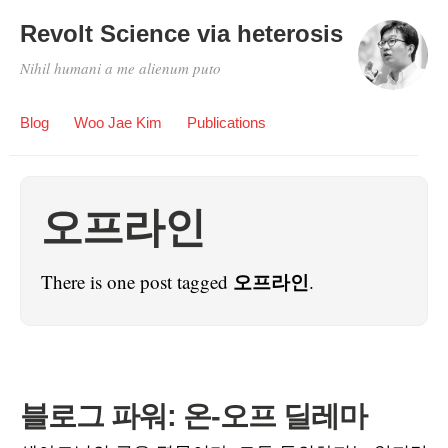
Revolt Science via heterosis
Nihil humani a me alienum puto
Blog
Woo Jae Kim
Publications
오프라인
오프라인
There is one post tagged
.
블로그 파워: 온-오프 딜레마