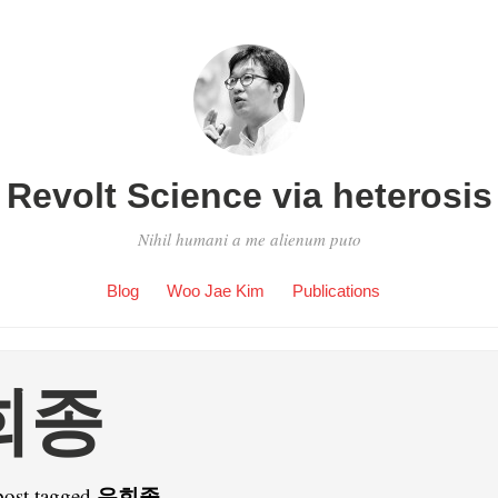
Revolt Science via heterosis
Nihil humani a me alienum puto
Blog
Woo Jae Kim
Publications
희종
우희종
post tagged
.