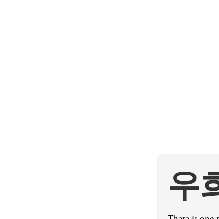
우
There is one 