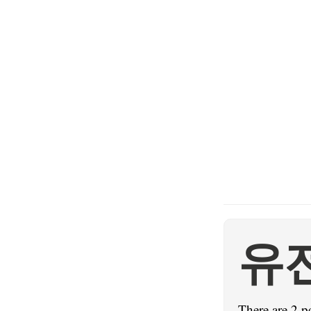
유
There are 2 p