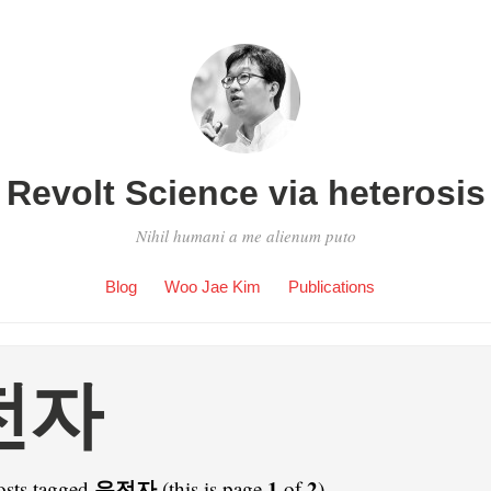
Revolt Science via heterosis
Nihil humani a me alienum puto
Blog
Woo Jae Kim
Publications
전자
유전자
1
2
osts tagged
(this is page
of
).