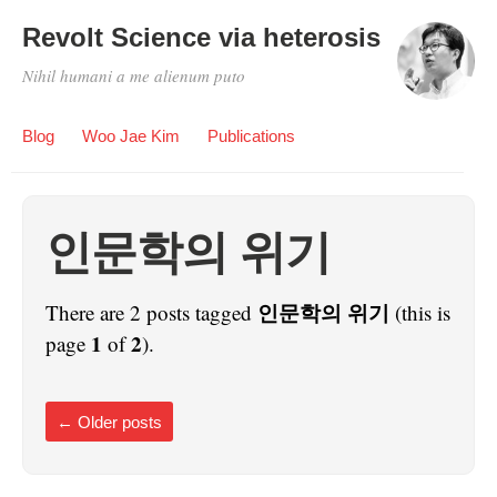
Revolt Science via heterosis
Nihil humani a me alienum puto
Blog
Woo Jae Kim
Publications
인문학의 위기
인문학의 위기
There are 2 posts tagged
(this is
1
2
page
of
).
←
Older posts