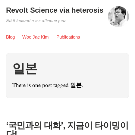
Revolt Science via heterosis
Nihil humani a me alienum puto
Blog
Woo Jae Kim
Publications
일본
일본
There is one post tagged
.
‘국민과의 대화’, 지금이 타이밍이
다!