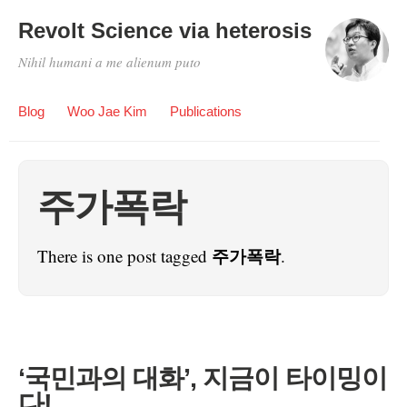
Revolt Science via heterosis
Nihil humani a me alienum puto
Blog
Woo Jae Kim
Publications
주가폭락
주가폭락
There is one post tagged
.
‘국민과의 대화’, 지금이 타이밍이
다!