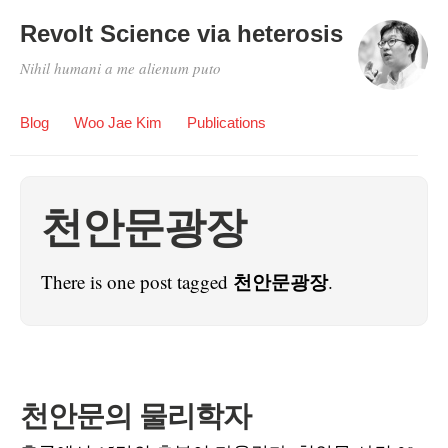
Revolt Science via heterosis
Nihil humani a me alienum puto
Blog
Woo Jae Kim
Publications
천안문광장
천안문광장
There is one post tagged
.
천안문의 물리학자