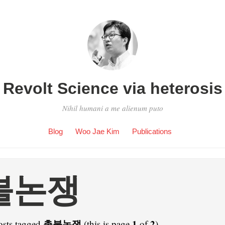
Revolt Science via heterosis
Nihil humani a me alienum puto
Blog
Woo Jae Kim
Publications
불논쟁
촛불논쟁
1
2
osts tagged
(this is page
of
).