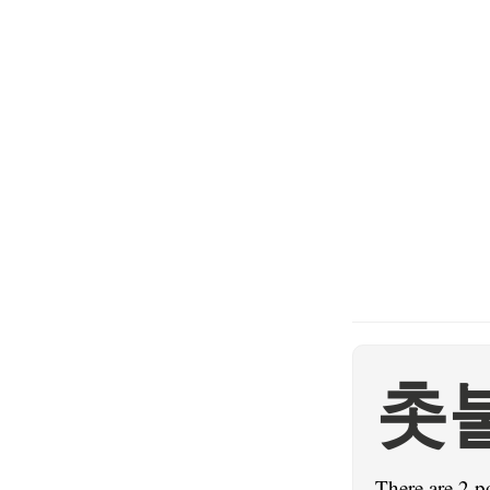
촛
There are 2 p