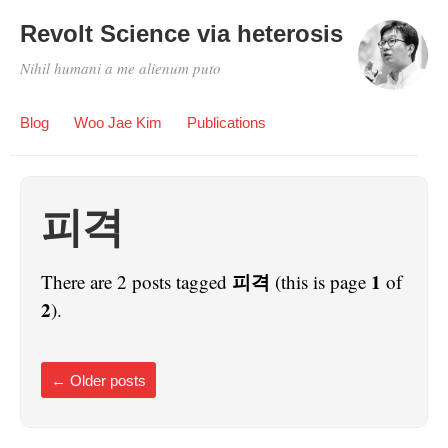
Revolt Science via heterosis
Nihil humani a me alienum puto
Blog
Woo Jae Kim
Publications
피격
피격
1
There are 2 posts tagged
(this is page
of
2
).
←
Older posts